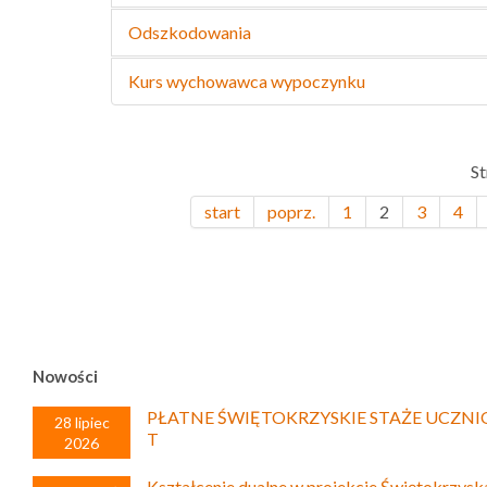
Odszkodowania
Kurs wychowawca wypoczynku
St
start
poprz.
1
2
3
4
Nowości
PŁATNE ŚWIĘTOKRZYSKIE STAŻE UCZNI
28 lipiec
T
2026
Kształcenie dualne w projekcie Świętokrzysk