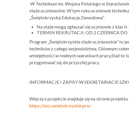
W Technikum im. Wojska Polskiego w Starachowic
staże uczniowskie. W tym roku uczniowie technik
„Świętokrzyska Edukacja Zawodowa”.
Na staże mogą zgłaszać się uczniowie z klas II
TERMIN REKRUTACJI: OD 2 CZERWCA DO 
Program „Świętokrzyskie staże uczniowskie” to jedn
techników z całego województwa. Głównym celem 
umiejętności w realnych warunkach pracy.Staż to ś
przygotować się do przyszłej pracy.
INFORMACJE I ZAPISY W SEKRETARIACIE SZ
Więcej o projekcie znajduje się na stronie proje
https://sez.swietokrzyskie.pro/