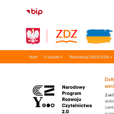
Start
O szkole
Rekrutacja 2025/2026
Dofi
wśró
Zak
dofi
zain
rozw