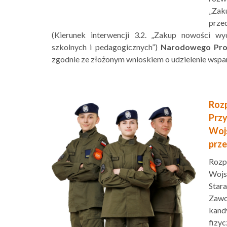
„Zak
prze
(Kierunek interwencji 3.2. „Zakup nowości w
szkolnych i pedagogicznych”)
Narodowego Prog
zgodnie ze złożonym wnioskiem o udzielenie wspar
Rozp
Prz
Woj
prz
Rozp
Wojs
Star
Zawo
kandy
fizyc