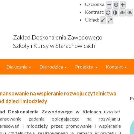
Czcionka:
Kontrast:
Układ:
Zakład Doskonalenia Zawodowego
Szkoły i Kursy w Starachowicach
Dla ucznia
Dla rodzica
Projekty
Kontakt
nansowanie na wspieranie rozwoju czytelnictwa
P
d dzieci i młodzieży
ład Doskonalenia Zawodowego w Kielcach
uzyskał
nansowanie zadania polegającego na rozwijaniu
teresowań i młodzieży przez promowanie i wspieranie
oju czytelnictwa, realizowanego w ramach Priorytetu 3