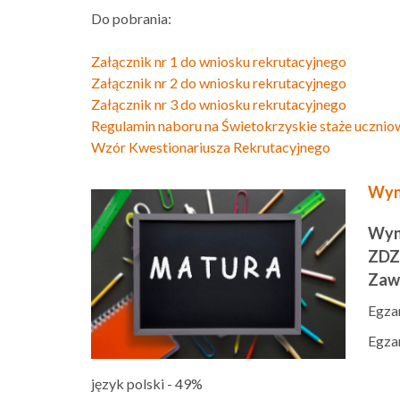
Do pobrania:
Załącznik nr 1 do wniosku rekrutacyjnego
Załącznik nr 2 do wniosku rekrutacyjnego
Załącznik nr 3 do wniosku rekrutacyjnego
Regulamin naboru na Świetokrzyskie staże ucznio
Wzór Kwestionariusza Rekrutacyjnego
Wyni
Wyni
ZDZ
Zaw
Egza
Egza
język polski - 49%