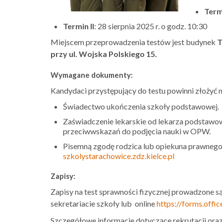
Term
Termin II
:
28 sierpnia 2025 r. o godz. 10:30
Miejscem przeprowadzenia testów jest budynek
T
przy ul. Wojska Polskiego 15.
Wymagane dokumenty:
Kandydaci przystępujący do testu powinni złożyć
Świadectwo ukończenia szkoły podstawowej.
Zaświadczenie lekarskie od lekarza podstawow
przeciwwskazań do podjęcia nauki w OPW.
Pisemną zgodę rodzica lub opiekuna prawnego
szkolystarachowice.zdz.kielce.pl
Zapisy:
Zapisy na test sprawności fizycznej prowadzone s
sekretariacie szkoły lub online
https://forms.off
Szczegółowe informacje dotyczące rekrutacji ora