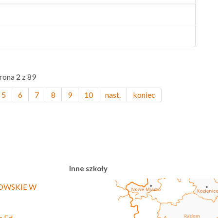
rona 2 z 89
5
6
7
8
9
10
nast.
koniec
Inne szkoły
OWSKIE W
a Ed