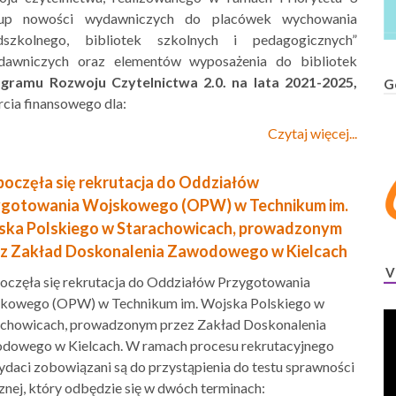
up nowości wydawniczych do placówek wychowania
dszkolnego, bibliotek szkolnych i pedagogicznych”
ydawniczych oraz elementów wyposażenia do bibliotek
ramu Rozwoju Czytelnictwa 2.0. na lata 2021-2025,
G
cia finansowego dla:
Czytaj więcej...
oczęła się rekrutacja do Oddziałów
ygotowania Wojskowego (OPW) w Technikum im.
ska Polskiego w Starachowicach, prowadzonym
ez Zakład Doskonalenia Zawodowego w Kielcach
V
oczęła się rekrutacja do Oddziałów Przygotowania
kowego (OPW) w Technikum im. Wojska Polskiego w
achowicach, prowadzonym przez Zakład Doskonalenia
dowego w Kielcach.
W ramach procesu rekrutacyjnego
daci zobowiązani są do przystąpienia do testu sprawności
znej, który odbędzie się w dwóch terminach: