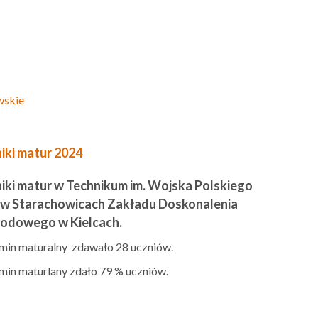
wskie
ki matur 2024
ki matur w Technikum im. Wojska Polskiego
w Starachowicach Zakładu Doskonalenia
odowego w Kielcach.
min maturalny zdawało 28 uczniów.
min maturlany zdało 79 % uczniów.