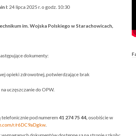
in I
:
24 lipca 2025 r. o godz. 10:30
echnikum im. Wojska Polskiego w Starachowicach,
F
 następujące dokumenty:
ej opieki zdrowotnej, potwierdzające brak
 na uczęszczanie do OPW.
ą telefonicznie pod numerem
41 274 75 44,
osobiście w
ice.com/r/r6DC9aDgkw
.
z wymaganych dokumentów dostępne są na stronie szkoły: