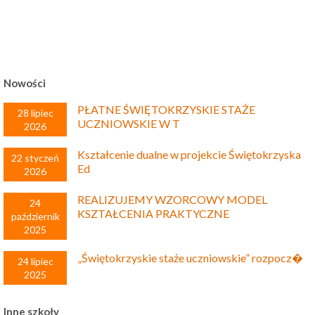
Nowości
PŁATNE ŚWIĘTOKRZYSKIE STAŻE
28 lipiec
UCZNIOWSKIE W T
2026
Kształcenie dualne w projekcie Świętokrzyska
22 styczeń
Ed
2026
REALIZUJEMY WZORCOWY MODEL
24
KSZTAŁCENIA PRAKTYCZNE
październik
2025
„Świętokrzyskie staże uczniowskie” rozpocz�
24 lipiec
2025
Inne szkoły