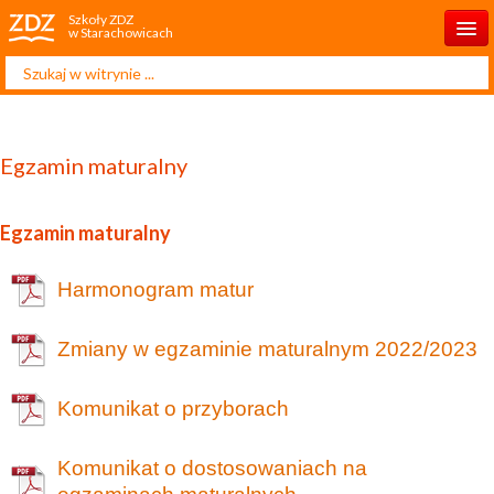
Szkoły ZDZ
w Starachowicach
Szukaj...
Start
O szkole
Egzamin maturalny
Rekrutacja 2025/2026
Dla ucznia
Egzamin maturalny
Dla rodzica
Harmonogram matur
Projekty
Zmiany w egzaminie maturalnym 2022/2023
Kontakt
Komunikat o przyborach
Komunikat o dostosowaniach na