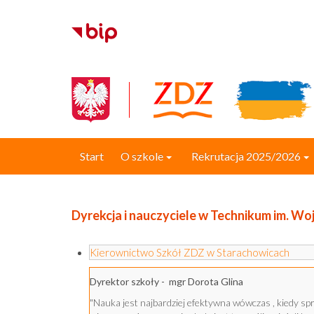
Start
O szkole
Rekrutacja 2025/2026
Dyrekcja i nauczyciele w Technikum im. Wo
Kierownictwo Szkół ZDZ w Starachowicach
Dyrektor szkoły - mgr Dorota Glina
"Nauka jest najbardziej efektywna wówczas , kiedy sp