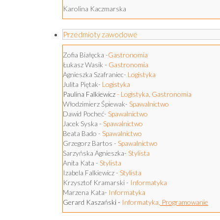
Karolina Kaczmarska
Przedmioty zawodowe
Zofia Białęcka -
Gastronomia
Łukasz Wasik -
Gastronomia
Agnieszka Szafraniec-
Logistyka
Julita Piętak-
Logistyka
Paulina Falkiewicz
-
Logistyka
,
Gastronomia
Włodzimierz Śpiewak-
Spawalnictwo
Dawid Pocheć-
Spawalnictwo
Jacek Syska -
Spawalnictwo
Beata Bado -
Spawalnictwo
Grzegorz Bartos -
Spawalnictwo
Sarzyńska Agnieszka-
Stylista
Anita Kata -
Stylista
Izabela Falkiewicz -
Stylista
Krzysztof Kramarski -
Informatyka
Marzena Kata-
Informatyka
G
erard Kaszańsk
i -
Informatyka
, Programowanie