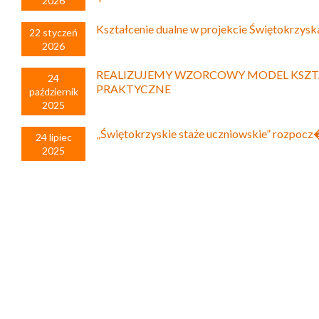
2026
Kształcenie dualne w projekcie Świętokrzysk
22 styczeń
2026
REALIZUJEMY WZORCOWY MODEL KSZT
24
PRAKTYCZNE
październik
2025
„Świętokrzyskie staże uczniowskie” rozpoc
24 lipiec
2025