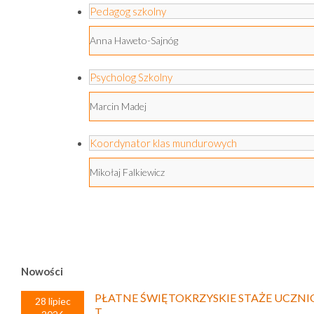
Pedagog szkolny
Anna Haweto-Sajnóg
Psycholog Szkolny
Marcin Madej
Koordynator klas mundurowych
Mikołaj Falkiewicz
Nowości
PŁATNE ŚWIĘTOKRZYSKIE STAŻE UCZNI
28 lipiec
T