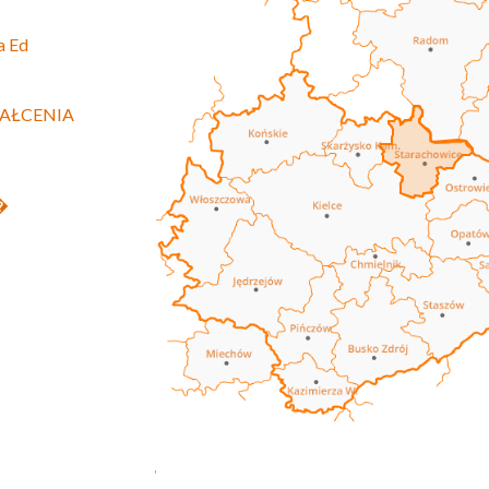
a Ed
AŁCENIA
z�