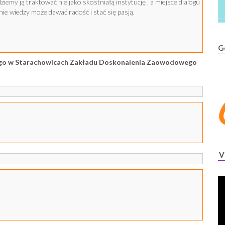
dziemy ją traktować nie jako skostniałą instytucję , a miejsce dialogu
ie wiedzy może dawać radość i stać się pasją.
G
iego w Starachowicach Zakładu Doskonalenia Zaowodowego
V