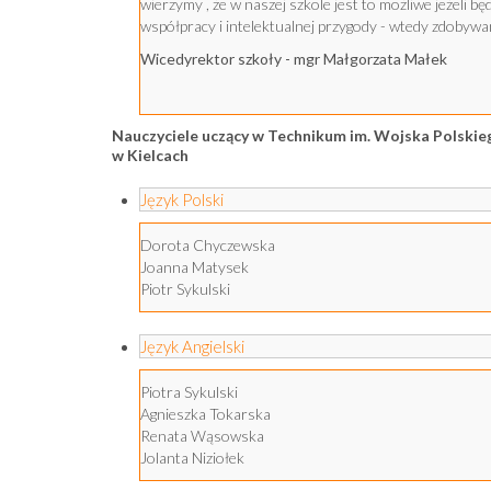
wierzymy , że w naszej szkole jest to możliwe jeżeli bę
współpracy i intelektualnej przygody - wtedy zdobywan
Wicedyrektor szkoły - mgr Małgorzata Małek
Nauczyciele uczący w Technikum im. Wojska Polsk
w Kielcach
Język Polski
Dorota Chyczewska
Joanna Matysek
Piotr Sykulski
Język Angielski
Piotra Sykulski
Agnieszka Tokarska
Renata Wąsowska
Jolanta Niziołek