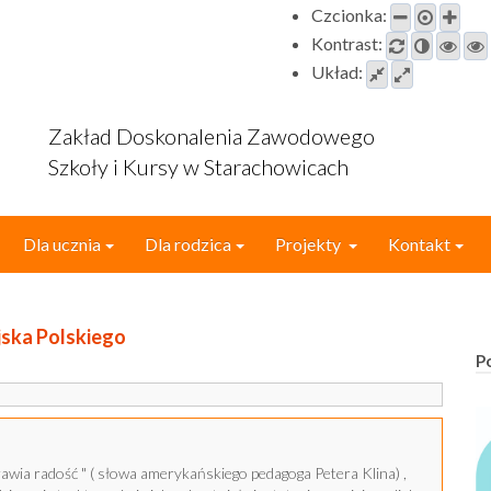
Czcionka:
Kontrast:
Układ:
Zakład Doskonalenia Zawodowego
Szkoły i Kursy w Starachowicach
Dla ucznia
Dla rodzica
Projekty
Kontakt
jska Polskiego
P
rawia radość " ( słowa amerykańskiego pedagoga Petera Klina) ,