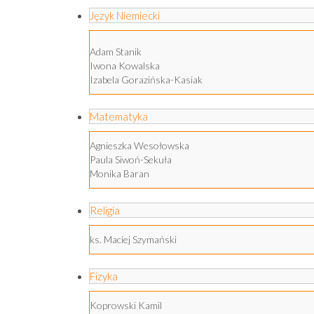
Język Niemiecki
Adam Stanik
Iwona Kowalska
Izabela Gorazińska-Kasiak
Matematyka
Agnieszka Wesołowska
Paula Siwoń-Sekuła
Monika Baran
Religia
ks. Maciej Szymański
Fizyka
Koprowski Kamil