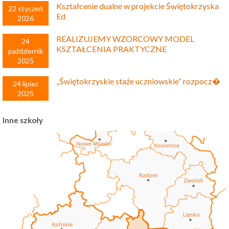
Kształcenie dualne w projekcie Świętokrzyska
22 styczeń
Ed
2026
REALIZUJEMY WZORCOWY MODEL
24
KSZTAŁCENIA PRAKTYCZNE
październik
2025
„Świętokrzyskie staże uczniowskie” rozpocz�
24 lipiec
2025
Inne szkoły