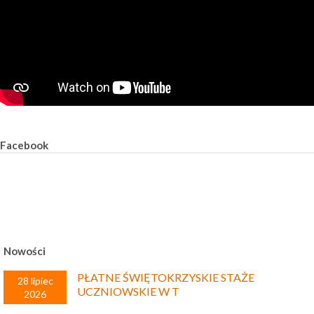
Facebook
Nowości
PŁATNE ŚWIĘTOKRZYSKIE STAŻE
28 lipiec
UCZNIOWSKIE W T
2026