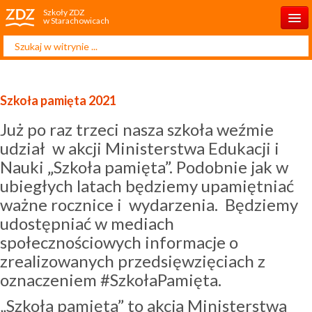
Szkoły ZDZ
w Starachowicach
Szukaj...
Start
O szkole
Szkoła pamięta 2021
Rekrutacja 2025/2026
Już po raz trzeci nasza szkoła weźmie
Dla ucznia
udział w akcji Ministerstwa Edukacji i
Nauki „Szkoła pamięta”. Podobnie jak w
Dla rodzica
ubiegłych latach będziemy upamiętniać
Projekty
ważne rocznice i wydarzenia. Będziemy
udostępniać w mediach
Kontakt
społecznościowych informacje o
zrealizowanych przedsięwzięciach z
oznaczeniem #SzkołaPamięta.
„Szkoła pamięta” to akcja Ministerstwa