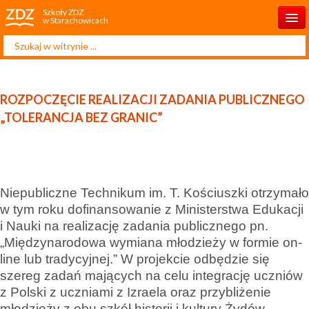
Szkoły ZDZ
w Starachowicach
Szukaj...
Start
O szkole
ROZPOCZĘCIE REALIZACJI ZADANIA PUBLICZNEGO
Rekrutacja 2025/2026
„TOLERANCJA BEZ GRANIC”
Dla ucznia
Dla rodzica
Niepubliczne Technikum im. T. Kościuszki otrzymało
Projekty
w tym roku dofinansowanie
z Ministerstwa Edukacji
Kontakt
i Nauki na realizację zadania publicznego pn.
„Międzynarodowa wymiana młodzieży w formie on-
line lub tradycyjnej.” W projekcie odbędzie się
szereg zadań mających na celu integrację uczniów
z Polski z uczniami z Izraela oraz przybliżenie
młodzieży z obu szkół historii i kultury Żydów