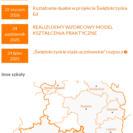
Kształcenie dualne w projekcie Świętokrzyska
22 styczeń
Ed
2026
REALIZUJEMY WZORCOWY MODEL
24
KSZTAŁCENIA PRAKTYCZNE
październik
2025
„Świętokrzyskie staże uczniowskie” rozpocz�
24 lipiec
2025
Inne szkoły