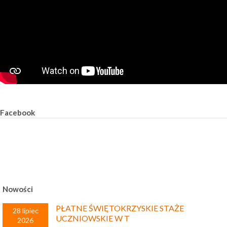
Facebook
Nowości
PŁATNE ŚWIĘTOKRZYSKIE STAŻE
28 lipiec
UCZNIOWSKIE W T
2026